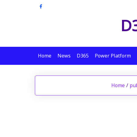
Skip
to
D3
content
Home
News
D365
Power Platform
Home
/
pub