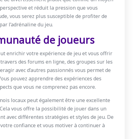
 perspective et réduit la pression que vous
ude, vous serez plus susceptible de profiter de
par l’adrénaline du jeu.
munauté de joueurs
 enrichir votre expérience de jeu et vous offrir
 travers des forums en ligne, des groupes sur les
teragir avec d’autres passionnés vous permet de
. Vous pouvez apprendre des expériences des
spects que vous ne comprenez pas encore.
nois locaux peut également être une excellente
Cela vous offre la possibilité de jouer dans un
nt avec différentes stratégies et styles de jeu. De
 votre confiance et vous motiver à continuer à