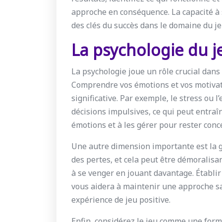
approche en conséquence. La capacité à s
des clés du succès dans le domaine du je
La psychologie du j
La psychologie joue un rôle crucial dans 
Comprendre vos émotions et vos motivat
significative. Par exemple, le stress ou 
décisions impulsives, ce qui peut entraî
émotions et à les gérer pour rester conce
Une autre dimension importante est la ge
des pertes, et cela peut être démoralisan
à se venger en jouant davantage. Établir 
vous aidera à maintenir une approche sa
expérience de jeu positive.
Enfin, considérez le jeu comme une for