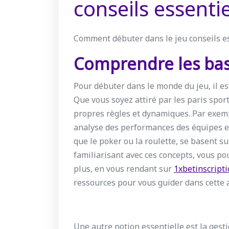
conseils essenti
Comment débuter dans le jeu conseils es
Comprendre les bas
Pour débuter dans le monde du jeu, il e
Que vous soyez attiré par les paris sport
propres règles et dynamiques. Par exemp
analyse des performances des équipes et 
que le poker ou la roulette, se basent su
familiarisant avec ces concepts, vous po
plus, en vous rendant sur
1xbetinscript
ressources pour vous guider dans cette 
Une autre notion essentielle est la gestio