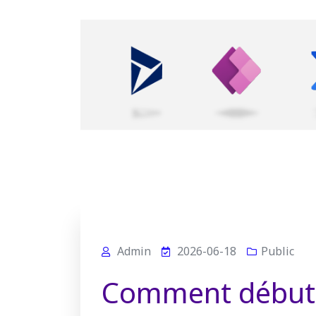
Admin
2026-06-18
Public
Comment débute