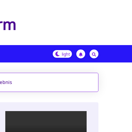
orm
lebnis