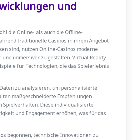
twicklungen und
l die Online- als auch die Offline-
ährend traditionelle Casinos in ihrem Angebot
sen sind, nutzen Online-Casinos moderne
 und immersiver zu gestalten. Virtual Reality
spiele für Technologien, die das Spielerlebnis
Daten zu analysieren, um personalisierte
rhalten maßgeschneiderte Empfehlungen
 Spielverhalten. Diese individualisierte
igkeit und Engagement erhöhen, was für das
inos begonnen, technische Innovationen zu