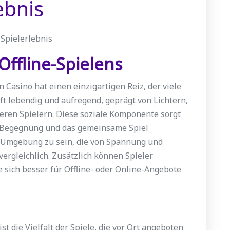
ebnis
 Spielerlebnis
Offline-Spielens
n Casino hat einen einzigartigen Reiz, der viele
t lebendig und aufregend, geprägt von Lichtern,
eren Spielern. Diese soziale Komponente sorgt
che Begegnung und das gemeinsame Spiel
n Umgebung zu sein, die von Spannung und
nvergleichlich. Zusätzlich können Spieler
e sich besser für Offline- oder Online-Angebote
ist die Vielfalt der Spiele, die vor Ort angeboten