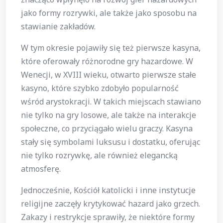
jako formy rozrywki, ale także jako sposobu na
stawianie zakładów.
W tym okresie pojawiły się też pierwsze kasyna,
które oferowały różnorodne gry hazardowe. W
Wenecji, w XVIII wieku, otwarto pierwsze stałe
kasyno, które szybko zdobyło popularność
wśród arystokracji. W takich miejscach stawiano
nie tylko na gry losowe, ale także na interakcje
społeczne, co przyciągało wielu graczy. Kasyna
stały się symbolami luksusu i dostatku, oferując
nie tylko rozrywkę, ale również elegancką
atmosferę.
Jednocześnie, Kościół katolicki i inne instytucje
religijne zaczęły krytykować hazard jako grzech.
Zakazy i restrykcje sprawiły, że niektóre formy