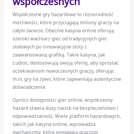
współczesnych
Współczesne gry hazardowe to różnorodność
możliwości, które przyciągają miliony graczy na
całym świecie. Obecnie kasyna online oferują
szeroki wachlarz gier, od tradycyjnych gier
stołowych po innowacyjne sloty z
zaawansowaną grafiką. Takie kasyna, jak
Ludios, dostosowują swoją ofertę, aby sprostać
oczekiwaniom nowoczesnych graczy, oferując
m.in. gry na żywo, które zapewniają autentyczne
doświadczenie.
Oprócz dostępności gier online, współczesny
hazard stawia duży nacisk na bezpieczeństwo i
odpowiedzialność. Wiele platform hazardowych,
takich jak kasyna online, wprowadza
mechanizmy, które pomagają graczom