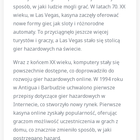
sposób, w jaki ludzie mogli grać. W latach 70. XX
wieku, w Las Vegas, kasyna zaczęły oferować
nowe formy gier, jak sloty i różnorodne
automaty. To przyciągnęło jeszcze więcej
turystów i graczy, a Las Vegas stało się stolicą
gier hazardowych na świecie.
Wraz z końcem XX wieku, komputery stały się
powszechnie dostępne, co doprowadziło do
rozwoju gier hazardowych online. W 1994 roku
w Antigua i Barbudzie uchwalono pierwsze
przepisy dotyczące gier hazardowych w
Internecie, co stworzyło nowy rynek. Pierwsze
kasyna online zyskały popularność, oferując
graczom możliwość uczestniczenia w grach z
domu, co znacznie zmieniło sposób, w jaki
postrzegano hazard.