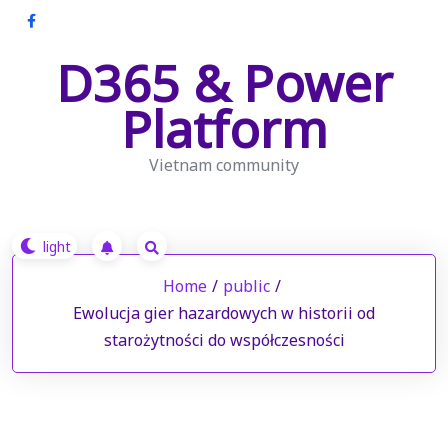
Skip
to
D365 & Power
content
Platform
Vietnam community
Home
/
public
/
Ewolucja gier hazardowych w historii od
starożytności do współczesności