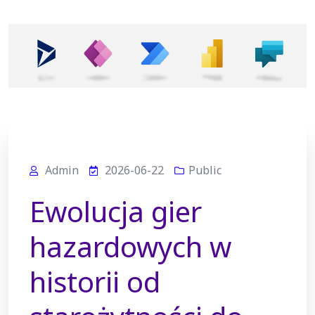
Admin
2026-06-22
Public
Ewolucja gier
hazardowych w
historii od