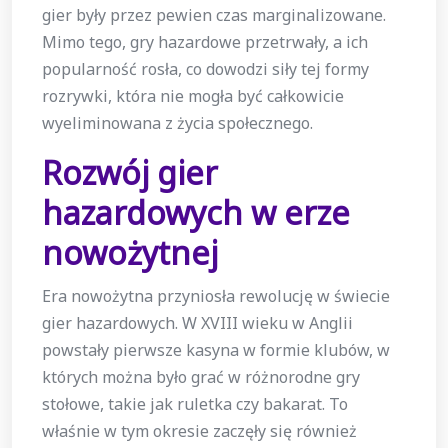
gier były przez pewien czas marginalizowane.
Mimo tego, gry hazardowe przetrwały, a ich
popularność rosła, co dowodzi siły tej formy
rozrywki, która nie mogła być całkowicie
wyeliminowana z życia społecznego.
Rozwój gier
hazardowych w erze
nowożytnej
Era nowożytna przyniosła rewolucję w świecie
gier hazardowych. W XVIII wieku w Anglii
powstały pierwsze kasyna w formie klubów, w
których można było grać w różnorodne gry
stołowe, takie jak ruletka czy bakarat. To
właśnie w tym okresie zaczęły się również