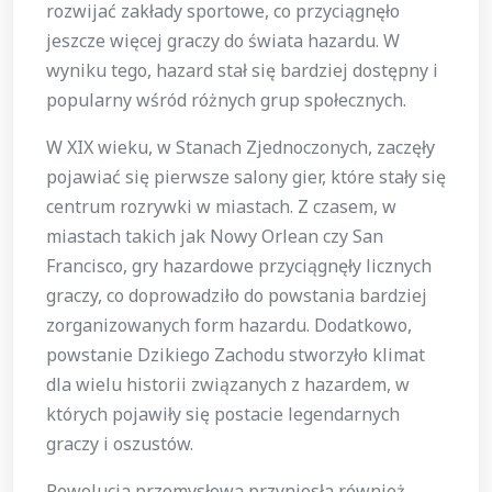
rozwijać zakłady sportowe, co przyciągnęło
jeszcze więcej graczy do świata hazardu. W
wyniku tego, hazard stał się bardziej dostępny i
popularny wśród różnych grup społecznych.
W XIX wieku, w Stanach Zjednoczonych, zaczęły
pojawiać się pierwsze salony gier, które stały się
centrum rozrywki w miastach. Z czasem, w
miastach takich jak Nowy Orlean czy San
Francisco, gry hazardowe przyciągnęły licznych
graczy, co doprowadziło do powstania bardziej
zorganizowanych form hazardu. Dodatkowo,
powstanie Dzikiego Zachodu stworzyło klimat
dla wielu historii związanych z hazardem, w
których pojawiły się postacie legendarnych
graczy i oszustów.
Rewolucja przemysłowa przyniosła również