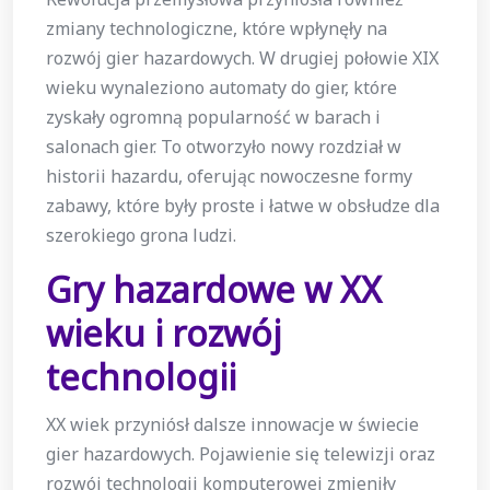
zmiany technologiczne, które wpłynęły na
rozwój gier hazardowych. W drugiej połowie XIX
wieku wynaleziono automaty do gier, które
zyskały ogromną popularność w barach i
salonach gier. To otworzyło nowy rozdział w
historii hazardu, oferując nowoczesne formy
zabawy, które były proste i łatwe w obsłudze dla
szerokiego grona ludzi.
Gry hazardowe w XX
wieku i rozwój
technologii
XX wiek przyniósł dalsze innowacje w świecie
gier hazardowych. Pojawienie się telewizji oraz
rozwój technologii komputerowej zmieniły