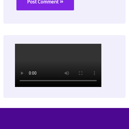
Post Comment