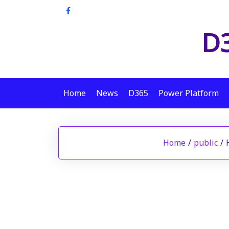
Skip
to
D3
content
Home
News
D365
Power Platform
Home
/
public
/