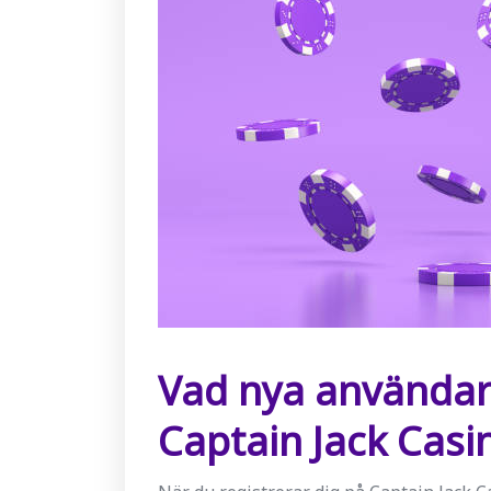
Vad nya användare
Captain Jack Casi