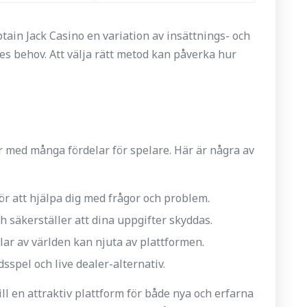
tain Jack Casino en variation av insättnings- och
es behov. Att välja rätt metod kan påverka hur
 med många fördelar för spelare. Här är några av
för att hjälpa dig med frågor och problem.
h säkerställer att dina uppgifter skyddas.
elar av världen kan njuta av plattformen.
rdsspel och live dealer-alternativ.
ll en attraktiv plattform för både nya och erfarna