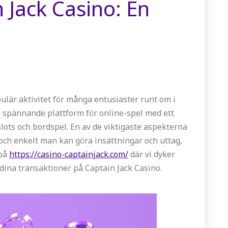
 Jack Casino: En
pulär aktivitet för många entusiaster runt om i
n spännande plattform för online-spel med ett
slots och bordspel. En av de viktigaste aspekterna
och enkelt man kan göra insättningar och uttag,
 på
https://casino-captainjack.com/
där vi dyker
 dina transaktioner på Captain Jack Casino.