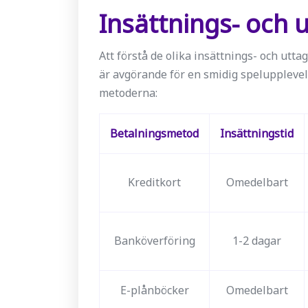
Insättnings- och 
Att förstå de olika insättnings- och utt
är avgörande för en smidig spelupplevel
metoderna:
Betalningsmetod
Insättningstid
Kreditkort
Omedelbart
Banköverföring
1-2 dagar
E-plånböcker
Omedelbart