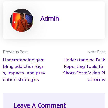
Admin
Post
Previous Post
Next Post
Understanding gam
Understanding Bulk
navigation
bling addiction Sign
Reporting Tools for
s, impacts, and prev
Short-Form Video Pl
ention strategies
atforms
Leave A Comment