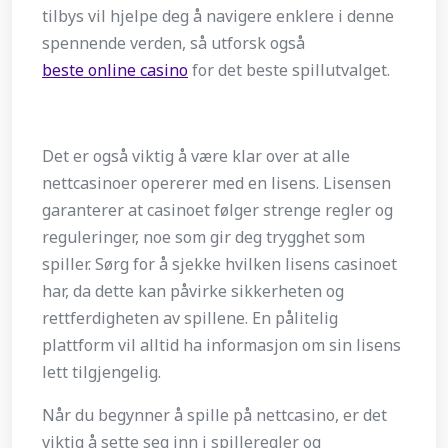
tilbys vil hjelpe deg å navigere enklere i denne
spennende verden, så utforsk også
beste online casino
for det beste spillutvalget.
Det er også viktig å være klar over at alle
nettcasinoer opererer med en lisens. Lisensen
garanterer at casinoet følger strenge regler og
reguleringer, noe som gir deg trygghet som
spiller. Sørg for å sjekke hvilken lisens casinoet
har, da dette kan påvirke sikkerheten og
rettferdigheten av spillene. En pålitelig
plattform vil alltid ha informasjon om sin lisens
lett tilgjengelig.
Når du begynner å spille på nettcasino, er det
viktig å sette seg inn i spilleregler og