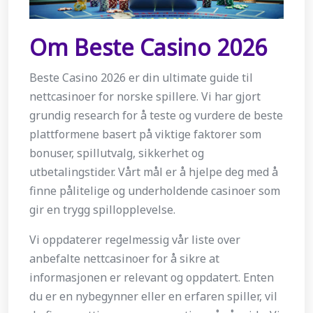
Om Beste Casino 2026
Beste Casino 2026 er din ultimate guide til
nettcasinoer for norske spillere. Vi har gjort
grundig research for å teste og vurdere de beste
plattformene basert på viktige faktorer som
bonuser, spillutvalg, sikkerhet og
utbetalingstider. Vårt mål er å hjelpe deg med å
finne pålitelige og underholdende casinoer som
gir en trygg spillopplevelse.
Vi oppdaterer regelmessig vår liste over
anbefalte nettcasinoer for å sikre at
informasjonen er relevant og oppdatert. Enten
du er en nybegynner eller en erfaren spiller, vil