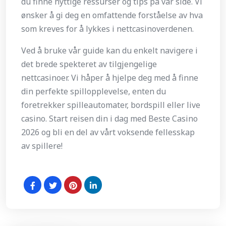
du finne nyttige ressurser og tips på vår side. Vi
ønsker å gi deg en omfattende forståelse av hva
som kreves for å lykkes i nettcasinoverdenen.
Ved å bruke vår guide kan du enkelt navigere i
det brede spekteret av tilgjengelige
nettcasinoer. Vi håper å hjelpe deg med å finne
din perfekte spillopplevelse, enten du
foretrekker spilleautomater, bordspill eller live
casino. Start reisen din i dag med Beste Casino
2026 og bli en del av vårt voksende fellesskap
av spillere!