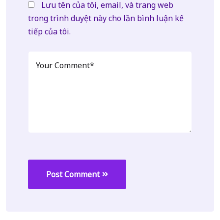
Lưu tên của tôi, email, và trang web
trong trình duyệt này cho lần bình luận kế
tiếp của tôi.
Post Comment