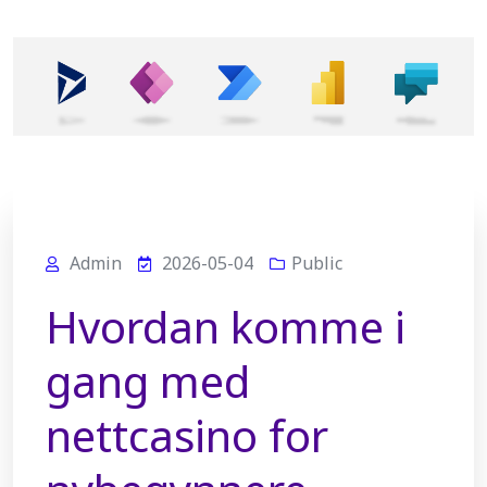
Admin
2026-05-04
Public
Hvordan komme i
gang med
nettcasino for