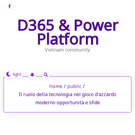
Skip
to
D365 & Power
content
Platform
Vietnam community
Home
/
public
/
Il ruolo della tecnologia nel gioco d'azzardo
moderno opportunità e sfide