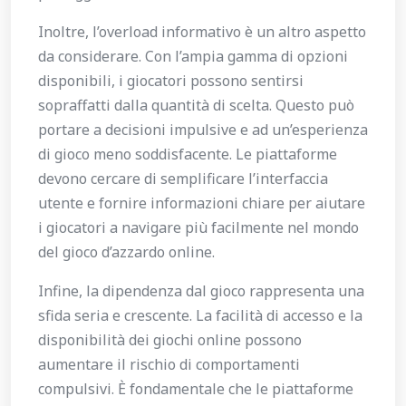
Inoltre, l’overload informativo è un altro aspetto
da considerare. Con l’ampia gamma di opzioni
disponibili, i giocatori possono sentirsi
sopraffatti dalla quantità di scelta. Questo può
portare a decisioni impulsive e ad un’esperienza
di gioco meno soddisfacente. Le piattaforme
devono cercare di semplificare l’interfaccia
utente e fornire informazioni chiare per aiutare
i giocatori a navigare più facilmente nel mondo
del gioco d’azzardo online.
Infine, la dipendenza dal gioco rappresenta una
sfida seria e crescente. La facilità di accesso e la
disponibilità dei giochi online possono
aumentare il rischio di comportamenti
compulsivi. È fondamentale che le piattaforme