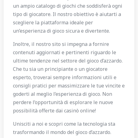
un ampio catalogo di giochi che soddisferà ogni
tipo di giocatore. Il nostro obiettivo è aiutarti a
scegliere la piattaforma ideale per
un’esperienza di gioco sicura e divertente.
Inoltre, il nostro sito si impegna a fornire
contenuti aggiornati e pertinenti riguardo le
ultime tendenze nel settore del gioco d’azzardo.
Che tu sia un principiante o un giocatore
esperto, troverai sempre informazioni utili e
consigli pratici per massimizzare le tue vincite e
goderti al meglio l’esperienza di gioco. Non
perdere l’opportunità di esplorare le nuove
possibilità offerte dai casinò online!
Unisciti a noi e scopri come la tecnologia sta
trasformando il mondo del gioco d’azzardo.