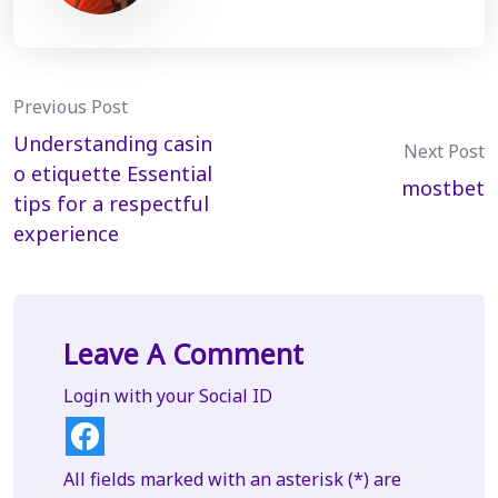
Post
Previous Post
Understanding casin
Next Post
navigation
o etiquette Essential
mostbet
tips for a respectful
experience
Leave A Comment
Login with your Social ID
All fields marked with an asterisk (*) are