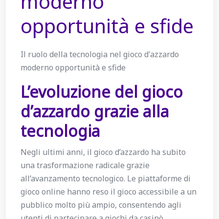
moderno
opportunità e sfide
Il ruolo della tecnologia nel gioco d'azzardo
moderno opportunità e sfide
L’evoluzione del gioco
d’azzardo grazie alla
tecnologia
Negli ultimi anni, il gioco d’azzardo ha subito
una trasformazione radicale grazie
all’avanzamento tecnologico. Le piattaforme di
gioco online hanno reso il gioco accessibile a un
pubblico molto più ampio, consentendo agli
utenti di partecipare a giochi da casinò