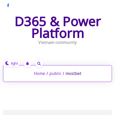
Skip
to
D365 & Power
content
Platform
Vietnam community
Home
/
public
/
mostbet