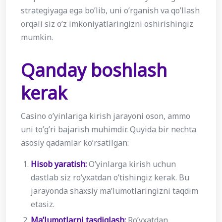
strategiyaga ega bo’lib, uni o’rganish va qo’llash
orqali siz o’z imkoniyatlaringizni oshirishingiz
mumkin.
Qanday boshlash
kerak
Casino o’yinlariga kirish jarayoni oson, ammo
uni to’g’ri bajarish muhimdir. Quyida bir nechta
asosiy qadamlar ko’rsatilgan:
Hisob yaratish:
O’yinlarga kirish uchun
dastlab siz ro’yxatdan o’tishingiz kerak. Bu
jarayonda shaxsiy ma’lumotlaringizni taqdim
etasiz.
Ma’lumotlarni tasdiqlash:
Ro’yxatdan