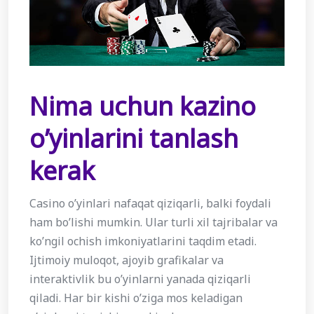
Nima uchun kazino
o’yinlarini tanlash
kerak
Casino o’yinlari nafaqat qiziqarli, balki foydali
ham bo’lishi mumkin. Ular turli xil tajribalar va
ko’ngil ochish imkoniyatlarini taqdim etadi.
Ijtimoiy muloqot, ajoyib grafikalar va
interaktivlik bu o’yinlarni yanada qiziqarli
qiladi. Har bir kishi o’ziga mos keladigan