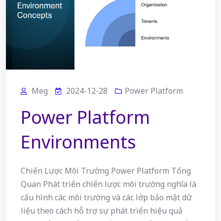
Meg
2024-12-28
Power Platform
Power Platform
Environments
Chiến Lược Môi Trường Power Platform Tổng
Quan Phát triển chiến lược môi trường nghĩa là
cấu hình các môi trường và các lớp bảo mật dữ
liệu theo cách hỗ trợ sự phát triển hiệu quả