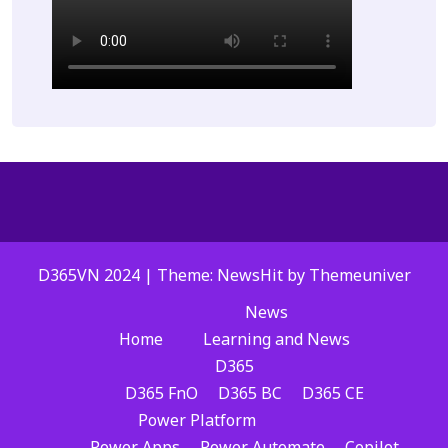
D365VN 2024 | Theme: NewsHit by
Themeuniver
News
Home
Learning and News
D365
D365 FnO
D365 BC
D365 CE
Power Platform
Power Apps
Power Automate
Copilot