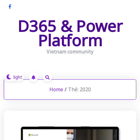
Skip
to
D365 & Power
content
Platform
Vietnam community
Home
/
Thẻ:
2020