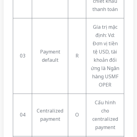
chiết khấu
thanh toán
Gía trị mặc
định: Vd:
Đơn vị tiền
Payment
tệ USD, tài
03
R
default
khoản đối
ứng là Ngân
hàng USMF
OPER
Cấu hình
Centralized
cho
04
O
payment
centralized
payment