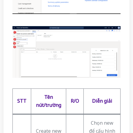
Tên
STT
R/O
Diễn giải
nút/trường
Chọn new
Create new
để cấu hình