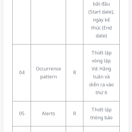
bắt đầu
(Start date),
ngày kế
thúc (End
date)
Thiết lập
vòng lặp
Occurrence
Vd: Hằng
04
R
pattern
tuần và
diễn ra vào
thứ 6
Thiết lập
05
Alerts
R
thông báo