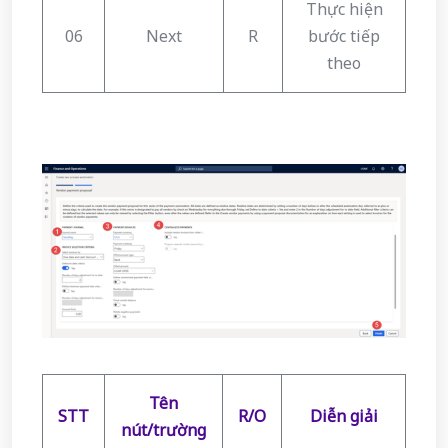
Thực hiện
06
Next
R
bước tiếp
theo
Tên
STT
R/O
Diễn giải
nút/trường