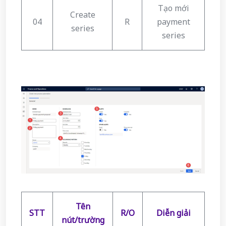
Tạo mới
Create
04
R
payment
series
series
Tên
STT
R/O
Diễn giải
nút/trường