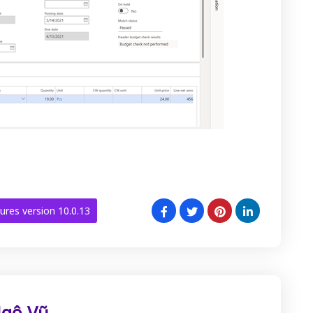
ures version 10.0.13
Ngô Vũ