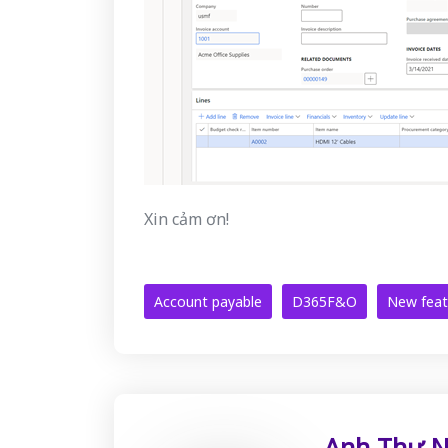
Xin cảm ơn!
Account payable
D365F&O
New feat
Anh Thư 