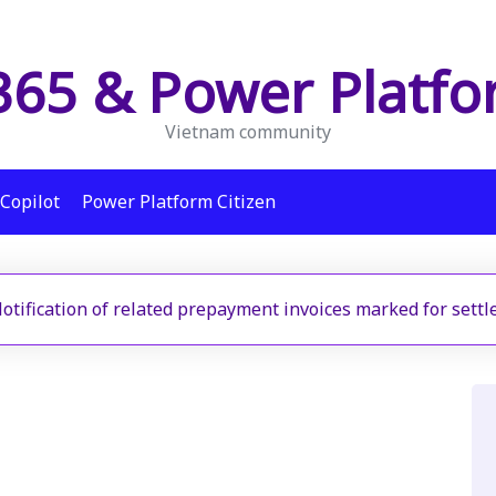
65 & Power Platf
Vietnam community
Copilot
Power Platform Citizen
otification of related prepayment invoices marked for sett