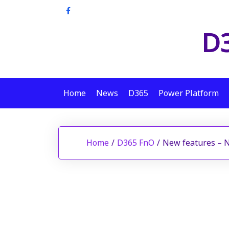
Skip
to
D3
content
Home
News
D365
Power Platform
Home
/
D365 FnO
/
New features – N