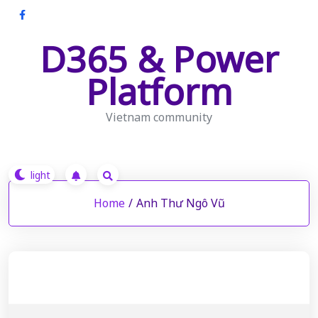
Skip
to
D365 & Power
content
Platform
Vietnam community
Home
/
Anh Thư Ngô Vũ