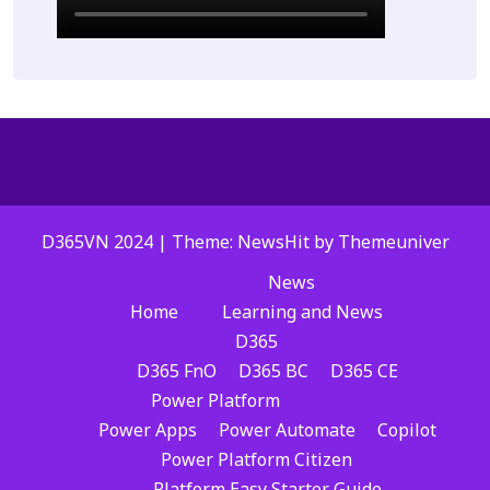
D365VN 2024 | Theme: NewsHit by
Themeuniver
News
Home
Learning and News
D365
D365 FnO
D365 BC
D365 CE
Power Platform
Power Apps
Power Automate
Copilot
Power Platform Citizen
Platform Easy Starter Guide