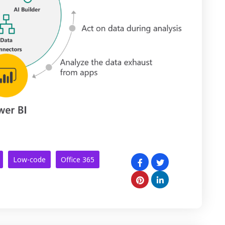
Low-code
Office 365