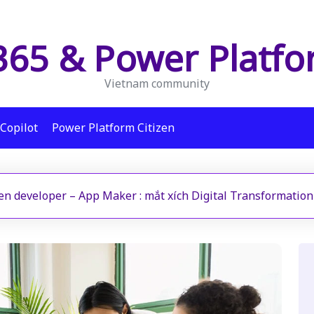
65 & Power Platf
Vietnam community
Copilot
Power Platform Citizen
zen developer – App Maker : mắt xích Digital Transformatio