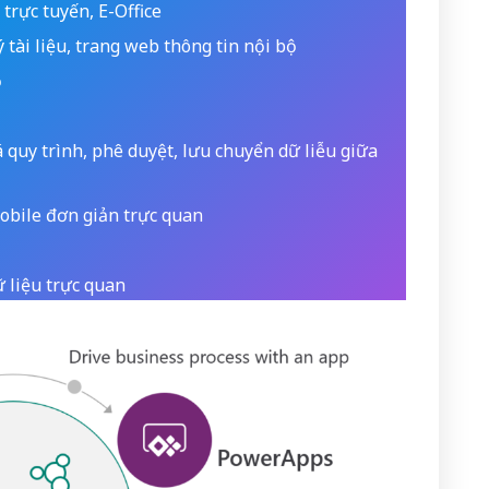
trực tuyến, E-Office
 tài liệu, trang web thông tin nội bộ
ộ
 quy trình, phê duyệt, lưu chuyển dữ liễu giữa
bile đơn giản trực quan
 liệu trực quan