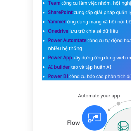
Team
công cụ làm việc nhóm, hội nghị 
SharePoint
cung cấp giải pháp quản lý
Yammer
ứng dụng mạng xã hội nội b
Onedrive
lưu trữ chia sẻ dữ liệu
Power Automtate
công cụ tự động hoá
nhiều hệ thống
Power App
xây dựng ứng dụng web mo
AI builder
tạo và tập huấn AI
Power BI
công cụ báo cáo phân tích dữ