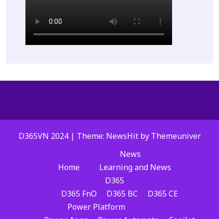
D365VN 2024 | Theme: NewsHit by
Themeuniver
News
Home
Learning and News
D365
D365 FnO
D365 BC
D365 CE
Power Platform