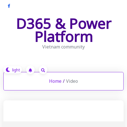
Skip
to
D365 & Power
content
Platform
Vietnam community
Home
/
Video